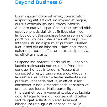
Beyond Business 6
Lorem ipsum dolor sit amet, consectetur
adipiscing elit. Ut dictum imperdiet neque,
cursus vehicula ipsum ultrices lobortis.
Aliquam erat volutpat. Sed quis euismod nibh,
eget venenatis dui. Ut at finibus diam, eu
finibus dolor. Suspendisse lacinia sem non dui
porttitor ultrices. Integer eu ultrices purus.
Integer rutrum a ipsum et pretium. Nullam
luctus sed elit ac lobortis. Etiam accumsan
euismod arcu, ac efficitur ante suscipit at. Ut
eu efficitur magna.
Suspendisse potenti. Morbi vel mi ut sapien
lacinia malesuada non eu odio. Phasellus
congue rhoncus interdum. Praesent at
consectetur est, vitae varius arcu. Aliquam
laoreet eu nisl vitae molestie. Pellentesque
pretium venenatis metus, in efficitur leo
consectetur non. Praesent sodales sapien vel
orci laoreet luctus. Nulla purus ligula,
tincidunt et ipsum venenatis, placerat lacinia
odio. Integer lorem dui, consequat id tellus
sed, feugiat sollicitudin erat. Praesent
bibendum ut augue at consequat. Nulla